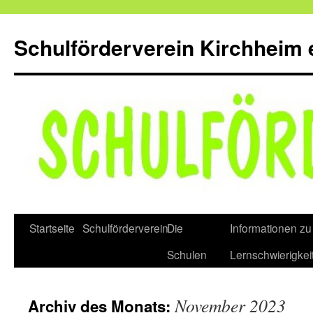
Zum
Inhalt
Schulförderverein Kirchheim e
springen
Startseite
Schulförderverein
Die
Informationen zu
Schulen
Lernschwierigkei
November 2023
Archiv des Monats: