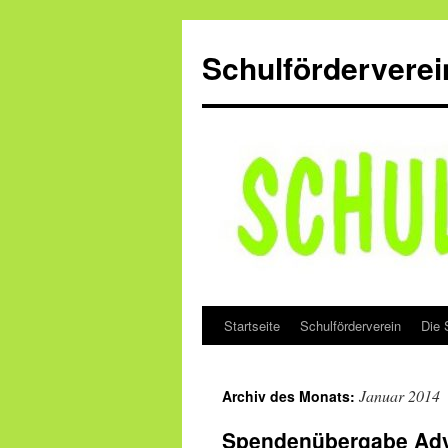
Zum
Inhalt
Schulförderverei
springen
Startseite
Schulförderverein
Die 
Januar 2014
Archiv des Monats:
Spendenübergabe Adv