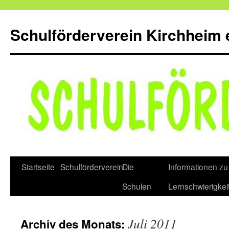
Zum
Inhalt
Schulförderverein Kirchheim e
springen
Startseite
Schulförderverein
Die
Informationen zu
Schulen
Lernschwierigkei
Juli 2011
Archiv des Monats: